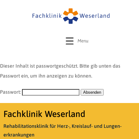
START
REHA HERZ
REHA LUNGE
IHR WEG ZUR REHA
Fallbeispiele aus der Praxis
Dieser Inhalt ist passwortgeschützt. Bitte gib unten das
KLINIK & KOMFORT
Passwort ein, um ihn anzeigen zu können.
Ihre Unterbringung
BESONDERE ANGEBOTE
Ihre Behandlung
Passwort:
Reha mit Partner
Unser Team
KONTAKT
Gesundheitswochen
Fachklinik Weserland
Lage und Anfahrt
Smart Clinic
Reha für Beihilfeberechtigte
Jobangebote
Rehabilitationsklinik für Herz-, Kreislauf- und Lungen­
Events
erkrankungen
Broschüren