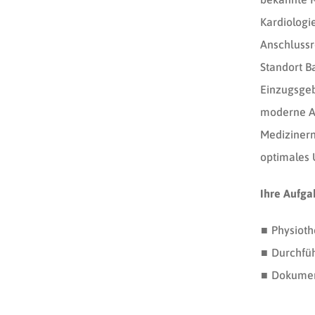
Kardiologi
Anschlussr
Standort B
Einzugsgeb
moderne Au
Medizinern
optimales U
Ihre Aufg
Physioth
Durchfü
Dokumen