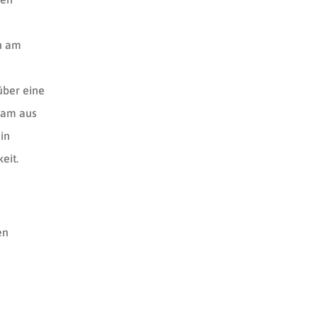
on am
über eine
Team aus
in
eit.
en