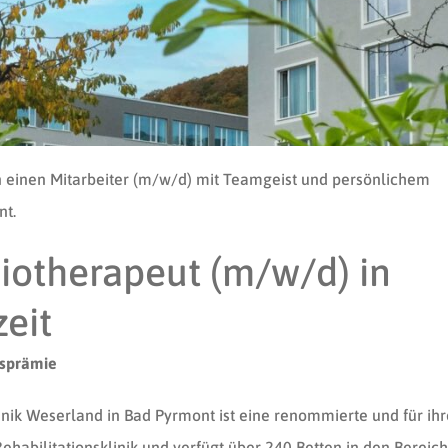
FAQ
 einen Mitarbeiter (m/w/d) mit Teamgeist und persönlichem
t.
iotherapeut (m/w/d) in
zeit
ttsprämie
inik Weserland in Bad Pyrmont ist eine renommierte und für ihr
ehabilitationsklinik und verfügt über 240 Betten in den Bereic