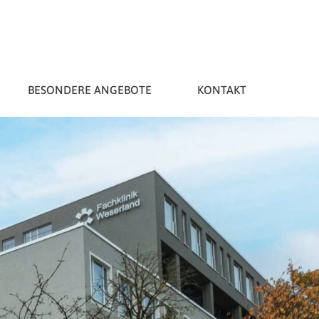
BESONDERE ANGEBOTE
KONTAKT
Reha mit Partner
Lage und Anfahrt
Gesundheitswochen
Reha für
Beihilfeberechtigte
Events