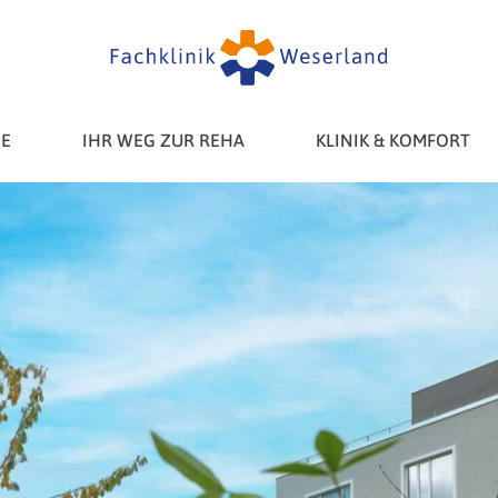
E
IHR WEG ZUR REHA
KLINIK & KOMFORT
Fallbeispiele aus
Ihre Unterbringung
der Praxis
Ihre Behandlung
Unser Team
Smart Clinic
Jobangebote
Broschüren
Ihre Freizeit