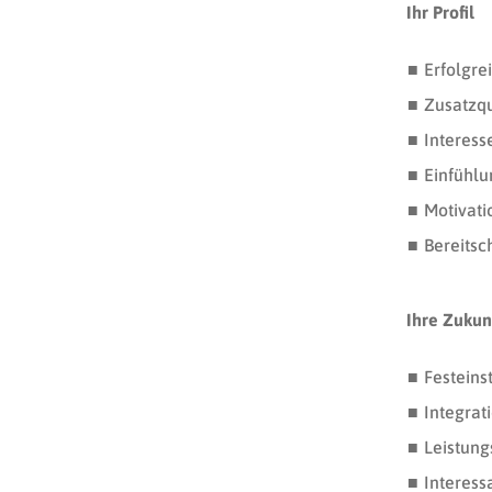
Ihr Profil
Erfolgre
Zusatzqu
Interess
Einfühl
Motivatio
Bereitsc
Ihre Zukun
Festeins
Integrat
Leistung
Interess